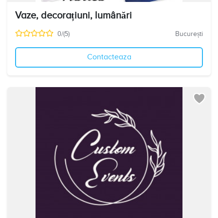
Vaze, decorațiuni, lumânări
0/(5)
București
Contacteaza