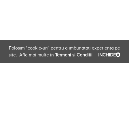
Folosim "cookie-uri" pentru a imbunatati experienta pe
site.
Afla mai multe in
Termeni si Conditii
INCHIDE
Planificare
Link-uri Furnizori
Newsletter