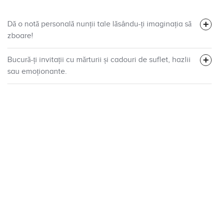
Dă o notă personală nunții tale lăsându-ți imaginația să
zboare!
Bucură-ți invitații cu mărturii și cadouri de suflet, hazlii
sau emoționante.