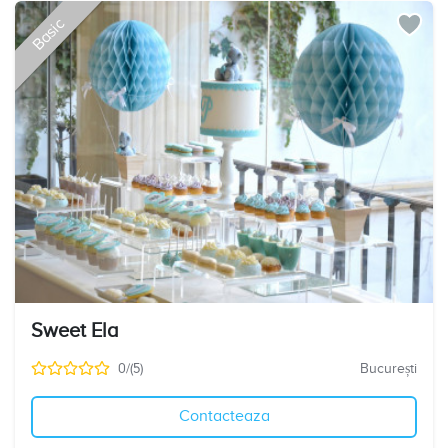
Basic
Sweet Ela
0/(5)
București
Contacteaza