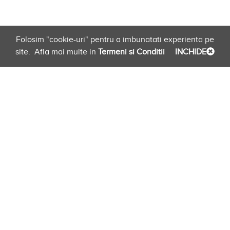
Folosim "cookie-uri" pentru a imbunatati experienta pe
site.
Afla mai multe in
Termeni si Conditii
INCHIDE
Planificare
Link-uri Furnizori
Newsletter
evento.ro