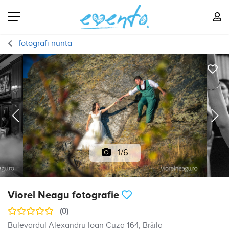
fotografi nunta
1/6
Viorel Neagu fotografie
(0)
Bulevardul Alexandru Ioan Cuza 164, Brăila