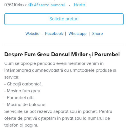
0761104xxx
Harta
Afiseaza numarul
Solicita preturi
Website
Facebook
Whatsapp
Share
Despre Fum Greu Dansul Mirilor și Porumbei
Cum se apropie perioada evenimentelor venim în
întâmpinarea dumneavoastră cu urmatoarele produse și
servicii:
- Gheață carbonică.
- Mașina fum greu.
- Porumbei albi.
- Masina de baloane.
Serviciile se pot rezerva separat sau în pachet. Pentru
oferte de preț vă așteptăm în privat sau la numărul de
telefon al pagini.