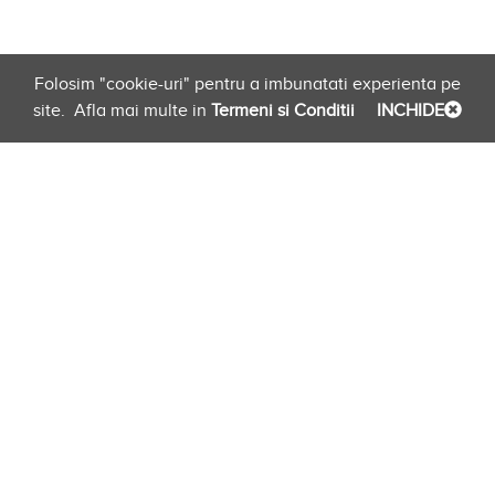
Folosim "cookie-uri" pentru a imbunatati experienta pe
site.
Afla mai multe in
Termeni si Conditii
INCHIDE
Planificare
Link-uri Furnizori
Newsletter
evento.ro