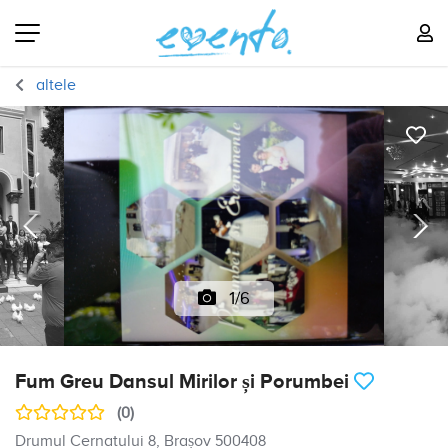
altele
1/6
Fum Greu Dansul Mirilor și Porumbei
(0)
Drumul Cernatului 8, Brașov 500408