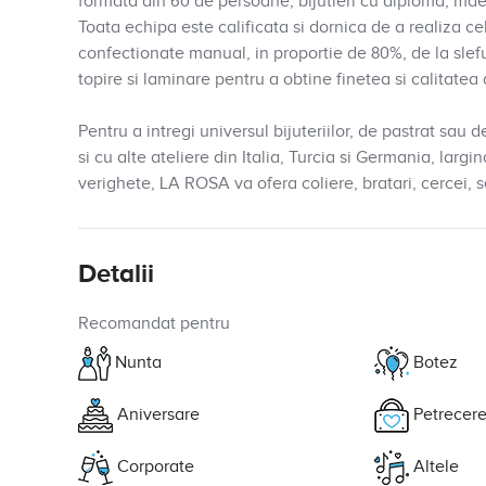
formata din 60 de persoane, bijutieri cu diploma, maestr
Toata echipa este calificata si dornica de a realiza ce
confectionate manual, in proportie de 80%, de la slefuir
topire si laminare pentru a obtine finetea si calitatea 
Pentru a intregi universul bijuteriilor, de pastrat sau
si cu alte ateliere din Italia, Turcia si Germania, larg
verighete, LA ROSA va ofera coliere, bratari, cercei, s
Detalii
Recomandat pentru
Nunta
Botez
Aniversare
Petrecere
Corporate
Altele