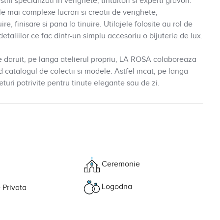
ii specializati in verighete, tintuitori si experti gravori.
le mai complexe lucrari si creatii de verighete,
e, finisare si pana la tinuire. Utilajele folosite au rol de
detaliilor ce fac dintr-un simplu accesoriu o bijuterie de lux.
 de daruit, pe langa atelierul propriu, LA ROSA colaboreaza
ind catalogul de colectii si modele. Astfel incat, pe langa
eturi potrivite pentru tinute elegante sau de zi.
Ceremonie
Logodna
 Privata