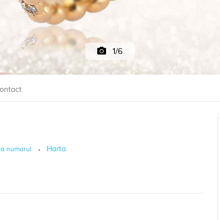
1/6
ontact
Harta
za numarul