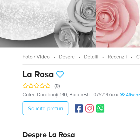
Foto / Video
Despre
Detalii
Recenzii
C
La Rosa
(0)
Calea Dorobanți 130, București
0752147xxx
Afisea
Solicita preturi
Despre La Rosa