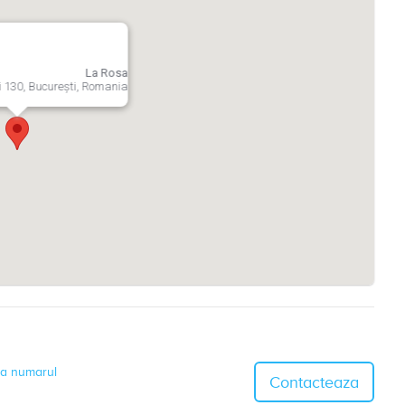
La Rosa
 130, București, Romania
a numarul
Contacteaza