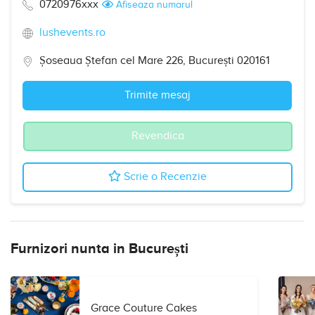
0720976xxx
Afiseaza numarul
lushevents.ro
Șoseaua Ștefan cel Mare 226, București 020161
Trimite mesaj
Revendica
Scrie o Recenzie
Furnizori nunta in București
Grace Couture Cakes