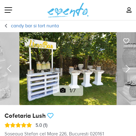
candy bar si tort nunta
1/7
Cofetaria Lush
5.0 (1)
Șoseaua Ștefan cel Mare 226, București 020161