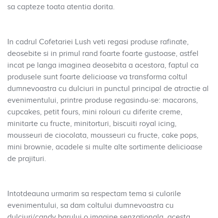
sa capteze toata atentia dorita.
In cadrul Cofetariei Lush veti regasi produse rafinate,
deosebite si in primul rand foarte foarte gustoase, astfel
incat pe langa imaginea deosebita a acestora, faptul ca
produsele sunt foarte delicioase va transforma coltul
dumnevoastra cu dulciuri in punctul principal de atractie al
evenimentului, printre produse regasindu-se: macarons,
cupcakes, petit fours, mini rolouri cu diferite creme,
minitarte cu fructe, minitorturi, biscuiti royal icing,
mousseuri de ciocolata, mousseuri cu fructe, cake pops,
mini brownie, acadele si multe alte sortimente delicioase
de prajituri.
Intotdeauna urmarim sa respectam tema si culorile
evenimentului, sa dam coltului dumnevoastra cu
dulciuri/candy barului o imagine senzaţionala, acesta