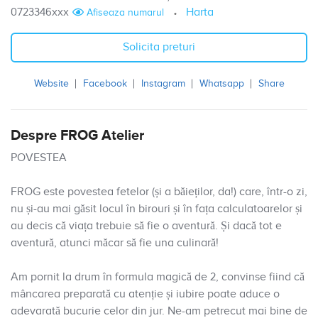
0723346xxx
Harta
Afiseaza numarul
Solicita preturi
Website
Facebook
Instagram
Whatsapp
Share
Despre FROG Atelier
POVESTEA
FROG este povestea fetelor (și a băieților, da!) care, într-o zi,
nu și-au mai găsit locul în birouri și în fața calculatoarelor și
au decis că viața trebuie să fie o aventură. Și dacă tot e
aventură, atunci măcar să fie una culinară!
Am pornit la drum în formula magică de 2, convinse fiind că
mâncarea preparată cu atenție și iubire poate aduce o
adevarată bucurie celor din jur. Ne-am petrecut mai bine de