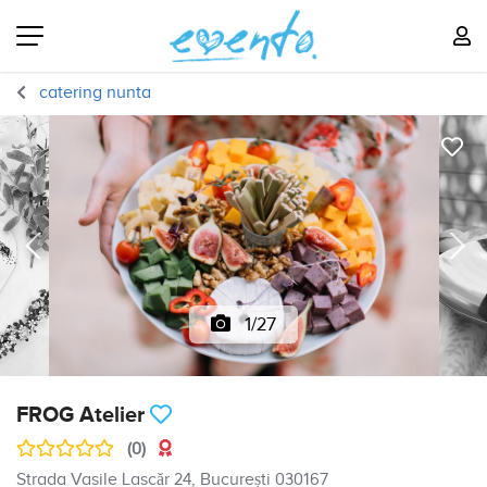
catering nunta
1/27
FROG Atelier
(0)
Strada Vasile Lascăr 24, București 030167