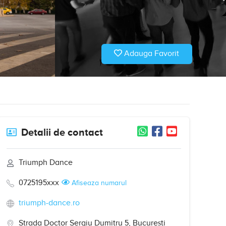
Adauga Favorit
Detalii de contact
Triumph Dance
0725195xxx
Afiseaza numarul
triumph-dance.ro
Strada Doctor Sergiu Dumitru 5, București