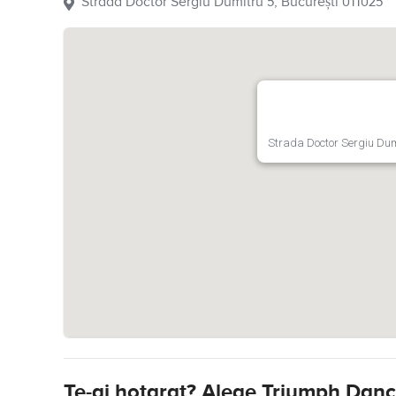
Strada Doctor Sergiu Dumitru 5, București 011025
Strada Doctor Sergiu Dum
Te-ai hotarat? Alege Triumph Da