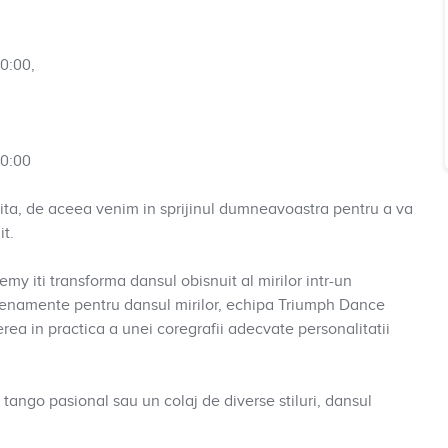
0:00,
00:00
sita, de aceea venim in sprijinul dumneavoastra pentru a va
it.
y iti transforma dansul obisnuit al mirilor intr-un
trenamente pentru dansul mirilor, echipa Triumph Dance
rea in practica a unei coregrafii adecvate personalitatii
n tango pasional sau un colaj de diverse stiluri, dansul