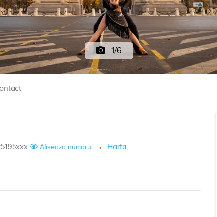
1/6
ontact
25195xxx
Harta
Afiseaza numarul