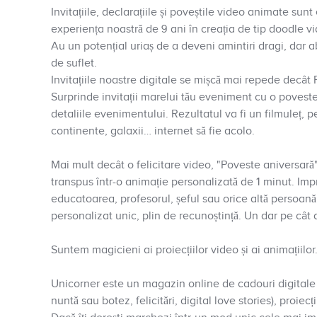
Invitațiile, declarațiile și poveștile video animate sun
experiența noastră de 9 ani în creația de tip doodle vi
Au un potențial uriaș de a deveni amintiri dragi, dar 
de suflet.
Invitațiile noastre digitale se mișcă mai repede decât
Surprinde invitații marelui tău eveniment cu o poveste
detaliile evenimentului. Rezultatul va fi un filmuleț, pe c
continente, galaxii… internet să fie acolo.
Mai mult decât o felicitare video, "Poveste aniversară
transpus într-o animație personalizată de 1 minut. Impre
educatoarea, profesorul, șeful sau orice altă persoană
personalizat unic, plin de recunoștință. Un dar pe cât 
Suntem magicieni ai proiecțiilor video și ai animațiilor
Unicorner este un magazin online de cadouri digitale sa
nuntă sau botez, felicitări, digital love stories), proie