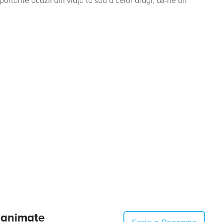
portante ocazii din viața ta sau a celor dragi, dă-ne un
i animate