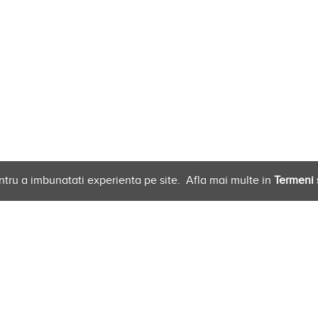
ntru a imbunatati experienta pe site.
Afla mai multe in
Termeni s
 Furnizori
Newsletter