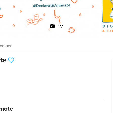
1/7
ontact
ate
imate