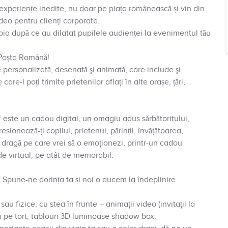
t experiențe inedite, nu doar pe piața românească și vin din
deo pentru clienți corporate.
abia după ce au dilatat pupilele audienței la evenimentul tău
 Poșta Română!
 personalizată, desenată şi animată, care include şi
are-l poți trimite prietenilor aflați în alte orașe, țări,
" este un cadou digital, un omagiu adus sărbătoritului,
sionează-ți copilul, prietenul, părinții, învățătoarea,
 dragă pe care vrei să o emoționezi, printr-un cadou
de virtual, pe atât de memorabil.
. Spune-ne dorința ta și noi o ducem la îndeplinire.
u fizice, cu stea în frunte – animații video (invitații la
cții pe tort, tablouri 3D luminoase shadow box.