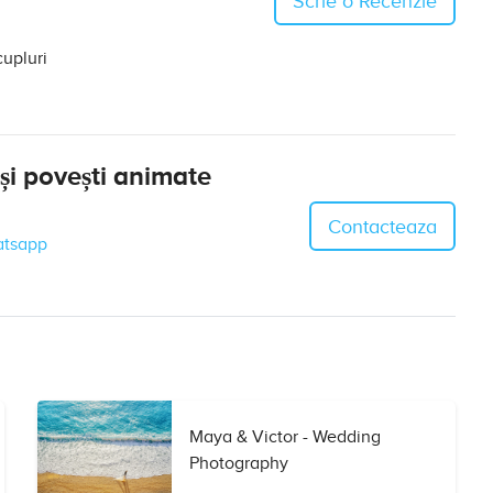
Scrie o Recenzie
cupluri
 și povești animate
Contacteaza
tsapp
Maya & Victor - Wedding
Photography