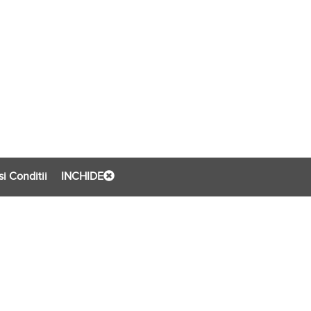
i Conditii
INCHIDE
evento.ro