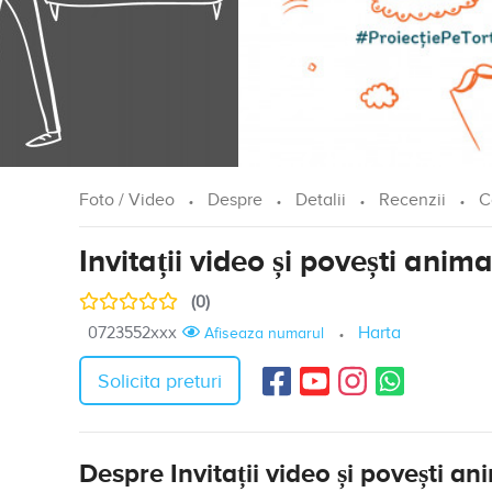
Foto / Video
Despre
Detalii
Recenzii
C
Invitații video și povești anim
(0)
0723552xxx
Harta
Afiseaza numarul
Solicita preturi
Despre Invitații video și povești an