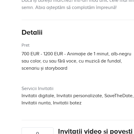
Dacă îți dorești marchezi într-un mod unic cele mai im
semn. Abia așteptăm să complotăm împreună!
Detalii
Pret
700 EUR - 1200 EUR
- Animație de 1 minut, alb-negru
sau color, cu sau fără voce, cu muzică de fundal,
scenariu și storyboard
Servicii Invitatii
Invitatii digitale, Invitatii personalizate, SaveTheDate,
Invitatii nunta, Invitatii botez
Invitații video și poveșt