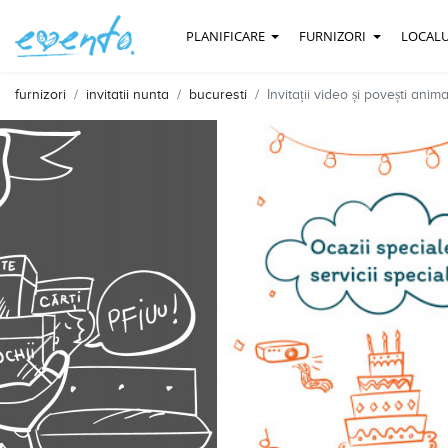
PLANIFICARE
FURNIZORI
LOCALU
furnizori
invitatii nunta
bucuresti
Invitații video și povești anim