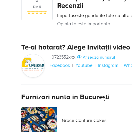
0
Recenzii
Din 5
Impartaseste gandurile tale cu alte 
Opinia ta este importanta
Te-ai hotarat? Alege Invitații video
|
0723552xxx
Afiseaza numarul
Facebook
Youtube
Instagram
Wha
Furnizori nunta in București
Grace Couture Cakes