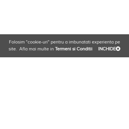
Folosim "cookie-uri" pentru a imbunatati experienta pe
site.
Afla mai multe in
Termeni si Conditii
INCHIDE
Planificare
Link-uri Furnizori
Newsletter