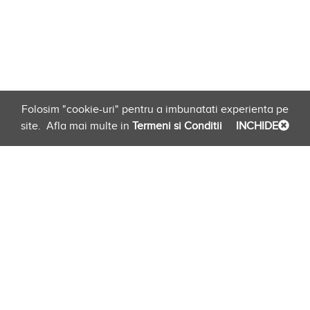
Folosim "cookie-uri" pentru a imbunatati experienta pe
site.
Afla mai multe in
Termeni si Conditii
INCHIDE
Planificare
Link-uri Furnizori
Newsletter