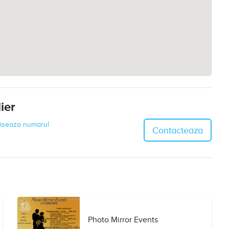
ier
iseaza numarul
Contacteaza
Photo Mirror Events