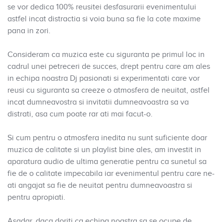
se vor dedica 100% reusitei desfasurarii evenimentului
astfel incat distractia si voia buna sa fie la cote maxime
pana in zori.
Consideram ca muzica este cu siguranta pe primul loc in
cadrul unei petreceri de succes, drept pentru care am ales
in echipa noastra Dj pasionati si experimentati care vor
reusi cu siguranta sa creeze o atmosfera de neuitat, astfel
incat dumneavostra si invitatii dumneavoastra sa va
distrati, asa cum poate rar ati mai facut-o.
Si cum pentru o atmosfera inedita nu sunt suficiente doar
muzica de calitate si un playlist bine ales, am investit in
aparatura audio de ultima generatie pentru ca sunetul sa
fie de o calitate impecabila iar evenimentul pentru care ne-
ati angajat sa fie de neuitat pentru dumneavoastra si
pentru apropiati.
Asadar, daca doriti ca echipa noastra sa se ocupe de