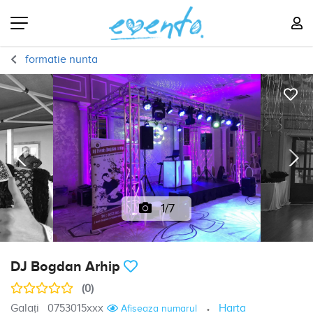
formatie nunta
1/7
DJ Bogdan Arhip
(0)
Galați
0753015xxx
Harta
Afiseaza numarul