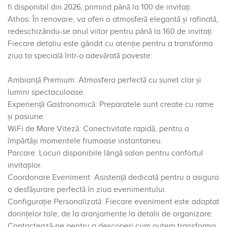
fi disponibil din 2026, primind până la 100 de invitați.
Athos: În renovare, va oferi o atmosferă elegantă și rafinată,
redeschizându-se anul viitor pentru până la 160 de invitați.
Fiecare detaliu este gândit cu atenție pentru a transforma
ziua ta specială într-o adevărată poveste:
Ambianță Premium: Atmosfera perfectă cu sunet clar și
lumini spectaculoase.
Experiență Gastronomică: Preparatele sunt create cu rame
și pasiune.
WiFi de Mare Viteză: Conectivitate rapidă, pentru a
împărtăși momentele frumoase instantaneu.
Parcare: Locuri disponibile lângă salon pentru confortul
invitaților.
Coordonare Eveniment: Asistență dedicată pentru a asigura
o desfășurare perfectă în ziua evenimentului.
Configurație Personalizată: Fiecare eveniment este adaptat
dorințelor tale, de la aranjamente la detalii de organizare.
Contactează-ne pentru a descoperi cum putem transforma