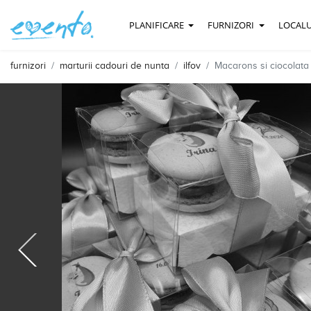
PLANIFICARE
FURNIZORI
LOCALU
furnizori
marturii cadouri de nunta
ilfov
Macarons si ciocolata