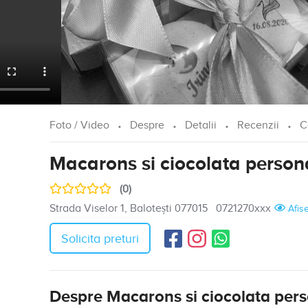
Foto / Video
Despre
Detalii
Recenzii
C
Macarons si ciocolata person
(0)
Strada Viselor 1, Balotești 077015
0721270xxx
Afis
Solicita preturi
Despre Macarons si ciocolata pers