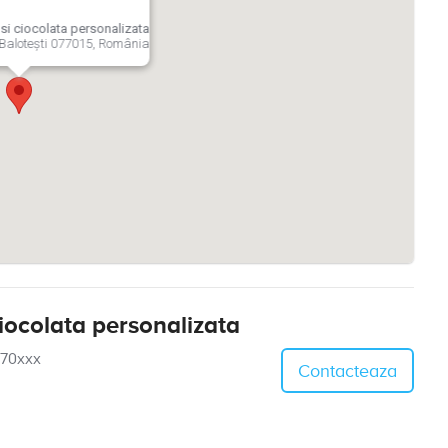
i ciocolata personalizata
 Balotești 077015, România
iocolata personalizata
270xxx
Contacteaza