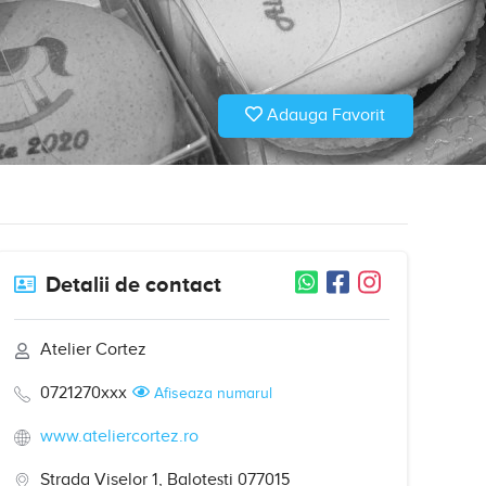
Adauga Favorit
Detalii de contact
Atelier Cortez
0721270xxx
Afiseaza numarul
www.ateliercortez.ro
Strada Viselor 1, Balotești 077015