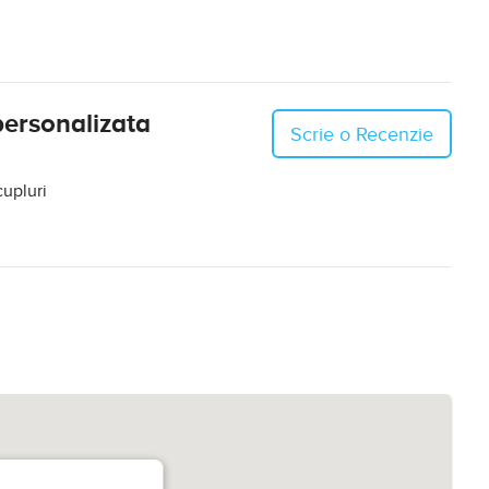
personalizata
Scrie o Recenzie
cupluri