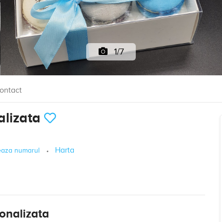
1/7
ontact
alizata
Harta
eaza numarul
onalizata