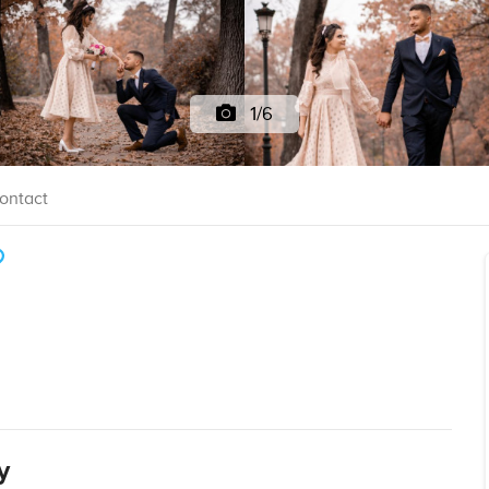
1/6
ontact
y