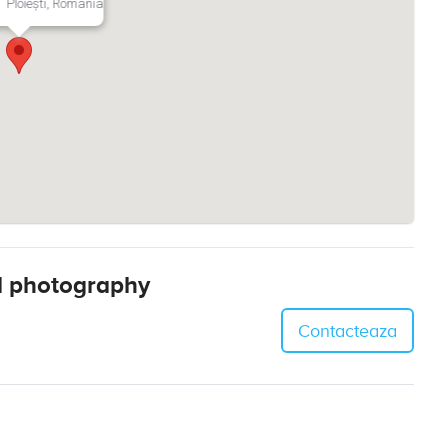
Ploiești, România
l photography
Contacteaza