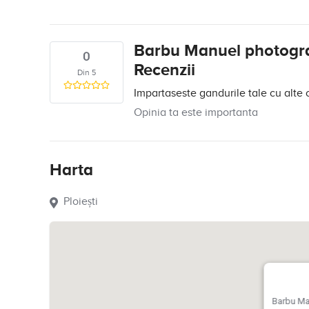
Barbu Manuel photogr
0
Recenzii
Din 5
Impartaseste gandurile tale cu alte 
Opinia ta este importanta
Harta
Ploiești
Barbu Ma