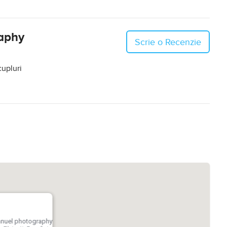
aphy
Scrie o Recenzie
cupluri
nuel photography