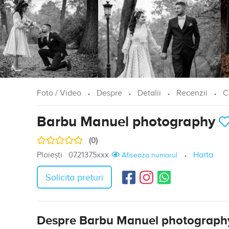
Foto / Video
Despre
Detalii
Recenzii
C
Barbu Manuel photography
(0)
Ploiești
0721375xxx
Harta
Afiseaza numarul
Solicita preturi
Despre Barbu Manuel photograph