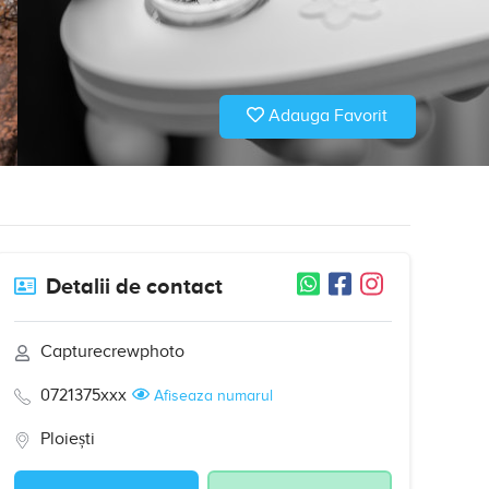
Adauga Favorit
Detalii de contact
Capturecrewphoto
0721375xxx
Afiseaza numarul
Ploiești