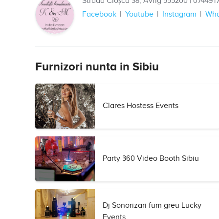
Strada Cloșca 38, Avrig 555200
|
074491
Facebook
Youtube
Instagram
Wha
Furnizori nunta in Sibiu
Clares Hostess Events
Party 360 Video Booth Sibiu
Dj Sonorizari fum greu Lucky
Events