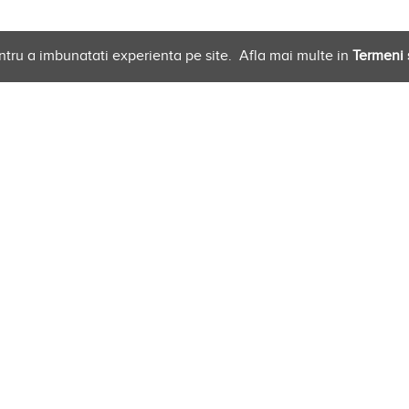
ntru a imbunatati experienta pe site.
Afla mai multe in
Termeni s
 Furnizori
Newsletter
 cu noi
E-mail
*
acerea ta
i
 Inregistrare