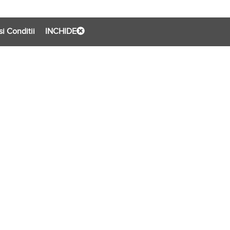
i Conditii
INCHIDE
evento.ro
Evento Network S.R.L.
CUI 41029284
0769 094 973