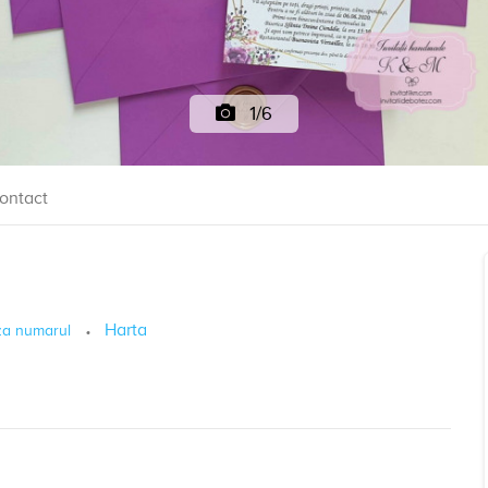
1/6
ontact
Harta
za numarul