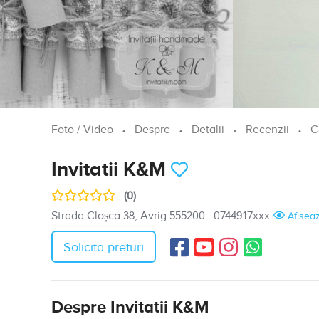
Foto / Video
Despre
Detalii
Recenzii
C
Invitatii K&M
(0)
Strada Cloșca 38, Avrig 555200
0744917xxx
Afisea
Solicita preturi
Despre Invitatii K&M