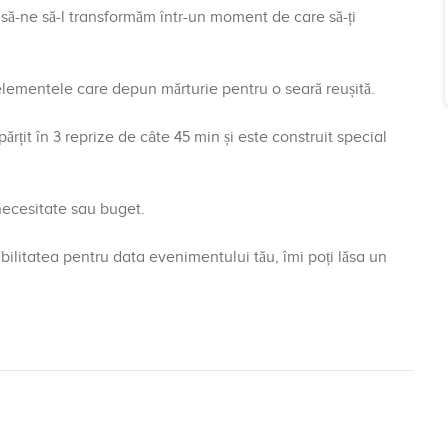
 lasă-ne să-l transformăm într-un moment de care să-ți
 elementele care depun mărturie pentru o seară reușită.
ărțit în 3 reprize de câte 45 min și este construit special
e necesitate sau buget.
ibilitatea pentru data evenimentului tău, îmi poți lăsa un