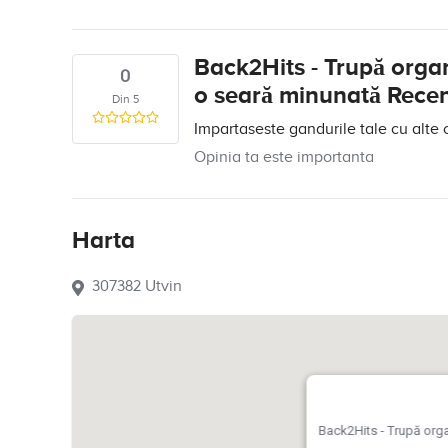
Back2Hits - Trupă orga
0
o seară minunată Recen
Din 5
Impartaseste gandurile tale cu alte 
Opinia ta este importanta
Harta
307382 Utvin
Back2Hits - Trupă org