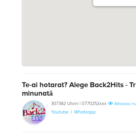
Te-ai hotarat? Alege Back2Hits - T
minunată
307382 Utvin
|
0770252xxx
Afiseaza n
Youtube
Whatsapp