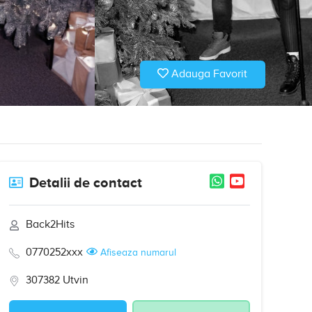
Adauga Favorit
Detalii de contact
Back2Hits
0770252xxx
Afiseaza numarul
307382 Utvin