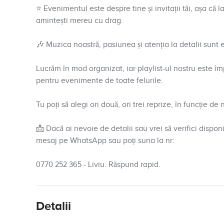
⭐ Evenimentul este despre tine și invitații tăi, așa că
amintești mereu cu drag.
🎶 Muzica noastră, pasiunea și atenția la detalii sunt
Lucrăm în mod organizat, iar playlist-ul nostru este împ
pentru evenimente de toate felurile.
Tu poți să alegi ori două, ori trei reprize, în funcție d
📩 Dacă ai nevoie de detalii sau vrei să verifici dispon
mesaj pe WhatsApp sau poți suna la nr:
0770 252 365 - Liviu. Răspund rapid.
Detalii