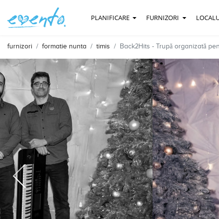
PLANIFICARE
FURNIZORI
LOCALU
furnizori
formatie nunta
timis
Back2Hits - Trupă organizată pe