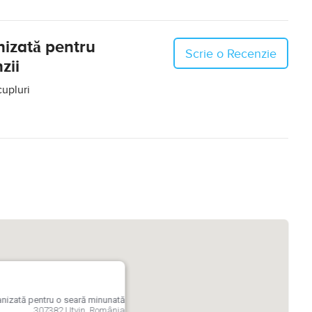
nizată pentru
Scrie o Recenzie
zii
cupluri
anizată pentru o seară minunată
307382 Utvin, România