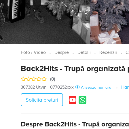
Foto / Video
Despre
Detalii
Recenzii
C
Back2Hits - Trupă organizată
(0)
307382 Utvin
0770252xxx
Har
Afiseaza numarul
Solicita preturi
Despre Back2Hits - Trupă organiza