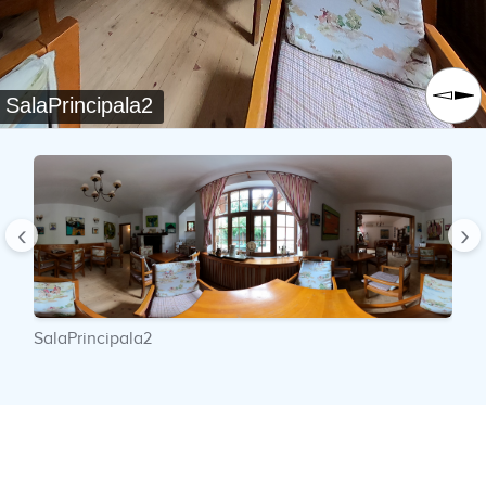
SalaPrincipala2
‹
›
SalaPrincipala2
G