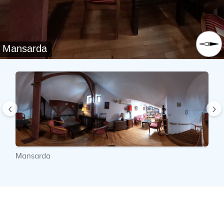
Mansarda
‹
›
Mansarda
G