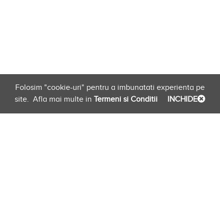
Folosim "cookie-uri" pentru a imbunatati experienta pe
site.
Afla mai multe in
Termeni si Conditii
INCHIDE
Planificare
Link-uri Furnizori