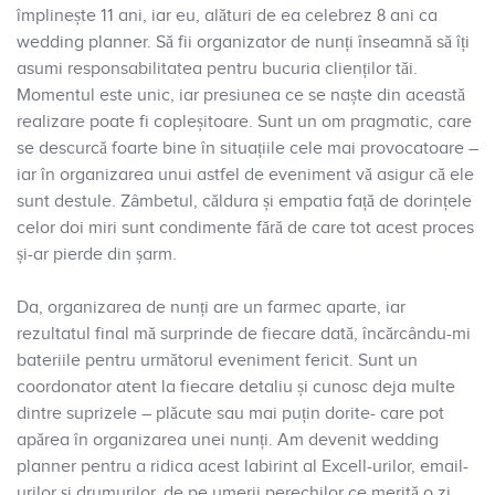
împlinește 11 ani, iar eu, alături de ea celebrez 8 ani ca
wedding planner. Să fii organizator de nunți înseamnă să îți
asumi responsabilitatea pentru bucuria clienților tăi.
Momentul este unic, iar presiunea ce se naște din această
realizare poate fi copleșitoare. Sunt un om pragmatic, care
se descurcă foarte bine în situațiile cele mai provocatoare –
iar în organizarea unui astfel de eveniment vă asigur că ele
sunt destule. Zâmbetul, căldura și empatia față de dorințele
celor doi miri sunt condimente fără de care tot acest proces
și-ar pierde din șarm.
Da, organizarea de nunți are un farmec aparte, iar
rezultatul final mă surprinde de fiecare dată, încărcându-mi
bateriile pentru următorul eveniment fericit. Sunt un
coordonator atent la fiecare detaliu și cunosc deja multe
dintre suprizele – plăcute sau mai puțin dorite- care pot
apărea în organizarea unei nunți. Am devenit wedding
planner pentru a ridica acest labirint al Excell-urilor, email-
urilor și drumurilor, de pe umerii perechilor ce merită o zi