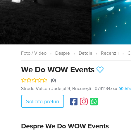
Foto / Video
Despre
Detalii
Recenzii
C
We Do WOW Events
(0)
Strada Vulcan Județul 9, București
0731134xxx
Afi
Solicita preturi
Despre We Do WOW Events