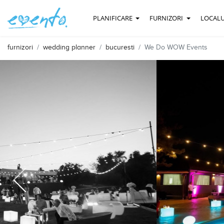
PLANIFICARE
FURNIZORI
LOCALU
furnizori
wedding planner
bucuresti
We Do WOW Events