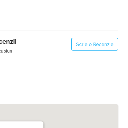
enzii
Scrie o Recenzie
cupluri