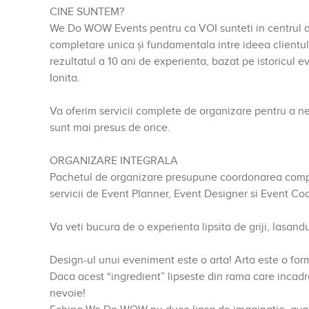
CINE SUNTEM?
We Do WOW Events pentru ca VOI sunteti in centrul a
completare unica și fundamentala intre ideea clientu
rezultatul a 10 ani de experienta, bazat pe istoricul
Ionita.
Va oferim servicii complete de organizare pentru a ne a
sunt mai presus de orice.
ORGANIZARE INTEGRALA
Pachetul de organizare presupune coordonarea comp
servicii de Event Planner, Event Designer si Event Coo
Va veti bucura de o experienta lipsita de griji, lasa
Design-ul unui eveniment este o arta! Arta este o for
Daca acest “ingredient” lipseste din rama care incad
nevoie!