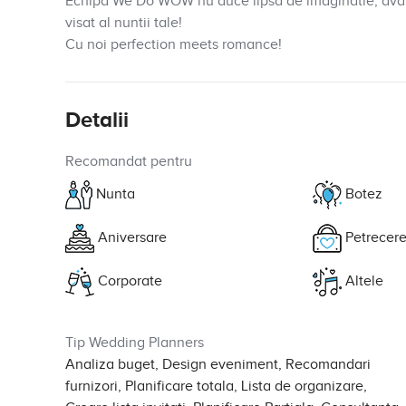
Echipa We Do WOW nu duce lipsa de imaginatie, avan
visat al nuntii tale!
Cu noi perfection meets romance!
Detalii
Recomandat pentru
Nunta
Botez
Aniversare
Petrecere
Corporate
Altele
Tip Wedding Planners
Analiza buget, Design eveniment, Recomandari
furnizori, Planificare totala, Lista de organizare,