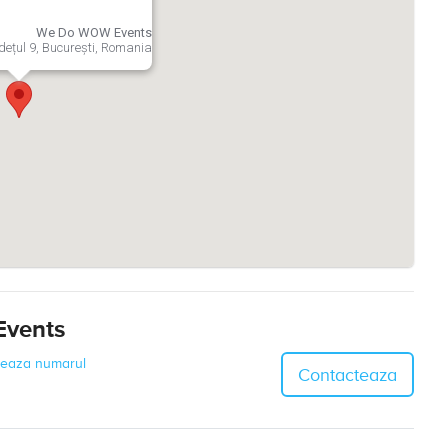
We Do WOW Events
ețul 9, București, Romania
Events
seaza numarul
Contacteaza