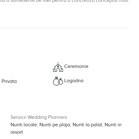
d o sumedenie de idei pentru a concretiza conceptul mult
Ceremonie
Logodna
 Privata
Servicii Wedding Planners
Nunti locale, Nunti pe plaja, Nunti la palat, Nunti in
resort