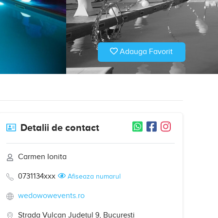
Adauga Favorit
Detalii de contact
Carmen Ionita
0731134xxx
Afiseaza numarul
wedowowevents.ro
Strada Vulcan Județul 9, București