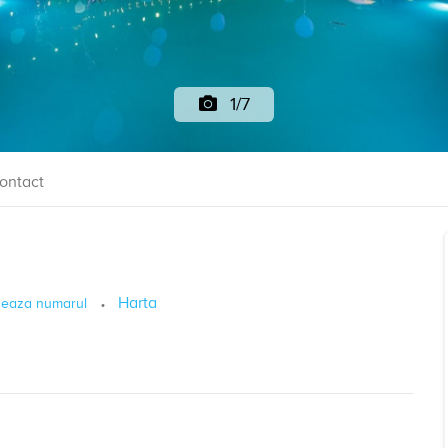
1/7
ontact
Harta
seaza numarul