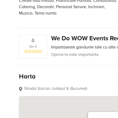
Creare lista invitati, Planificare Partiala, Consultanta,
Catering, Decoratii, Personal Servire, Inchirieri,
Muzica, Tema nunta
We Do WOW Events Rec
0
Din 5
Impartaseste gandurile tale cu alte 
Opinia ta este importanta
Harta
Strada Vulcan Județul 9, București