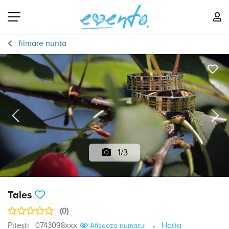
filmare nunta
1/3
Tales
(0)
Pitești
0743098xxx
Harta
Afiseaza numarul