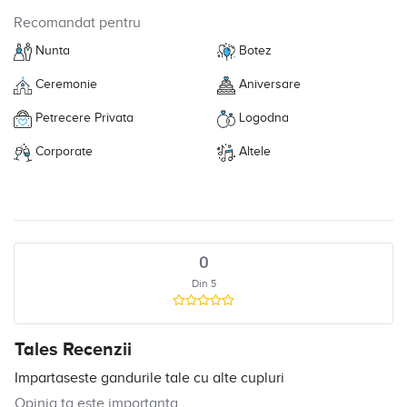
Recomandat pentru
Nunta
Botez
Ceremonie
Aniversare
Petrecere Privata
Logodna
Corporate
Altele
0
Din 5
Tales Recenzii
Impartaseste gandurile tale cu alte cupluri
Opinia ta este importanta