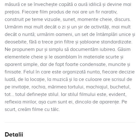
măsură ce se învechește capătă o aură idilică și devine mai
prețios. Fiecare film produs de noi are un fir narativ,
construit pe teme vizuale, sunet, momente cheie, discurs.
Urmărim mai mult decât o zi și un șir de activități, mai mult
decât o nuntă; urmărim oameni, un set de întâmplări unice și
deosebite, fără a trece prin filtre și șabloane standardizate.
Ne propunem pur și simplu să documentăm iubirea. Găsim
elementele cheie și le asamblam în materiale scurte și
aparent simple, dar de fapt foarte condensate, muncite și
finisate. Felul în care este organizată nunta, fiecare decizie
luată, de la locație, la muzică și la ce culoare are scrisul de
pe invitație, rochia, mărimea tortului, machiajul, buchetul,
tot… totul definește stilul. Iar stilul filmului este, evident,
reflexia mirilor, așa cum sunt ei, dincolo de aparențe. Pe
scurt, creăm filme cu tâlc.
Detalii