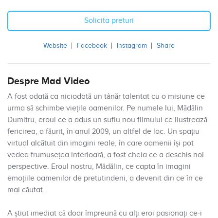
Solicita preturi
Website
Facebook
Instagram
Share
Despre Mad Video
A fost odată ca niciodată un tânăr talentat cu o misiune ce
urma să schimbe viețile oamenilor. Pe numele lui, Mădălin
Dumitru, eroul ce a adus un suflu nou filmului ce ilustrează
fericirea, a făurit, în anul 2009, un altfel de loc. Un spațiu
virtual alcătuit din imagini reale, în care oamenii își pot
vedea frumusețea interioară, a fost cheia ce a deschis noi
perspective. Eroul nostru, Mădălin, ce capta în imagini
emoțiile oamenilor de pretutindeni, a devenit din ce în ce
mai căutat.
A știut imediat că doar împreună cu alți eroi pasionați ce-i