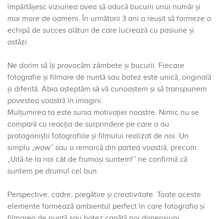
împărtășesc viziunea avea să aducă bucurii unui număr și
mai mare de oameni. În următorii 3 ani a reușit să formeze o
echipă de succes alături de care lucrează cu pasiune și
astăzi.
Ne dorim să îți provocăm zâmbete și bucurii. Fiecare
fotografie și filmare de nuntă sau botez este unică, originală
și diferită. Abia așteptăm să vă cunoaștem și să transpunem
povestea voastră în imagini.
Mulțumirea ta este sursa motivației noastre. Nimic nu se
compară cu reacția de surprindere pe care o au
protagoniștii fotografiile și filmului realizat de noi. Un
simplu „wow” sau o remarcă din partea voastră, precum:
„Uită-te la noi cât de frumoși suntem!” ne confirmă că
suntem pe drumul cel bun.
Perspective, cadre, pregătire și creativitate. Toate aceste
elemente formează ambientul perfect în care fotografia și
filmarea de nuntă sau botez capătă noi dimensiuni.