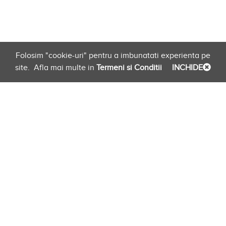
Folosim "cookie-uri" pentru a imbunatati experienta pe
site.
Afla mai multe in
Termeni si Conditii
INCHIDE
Planificare
Link-uri Furnizori
Newsletter
evento.ro