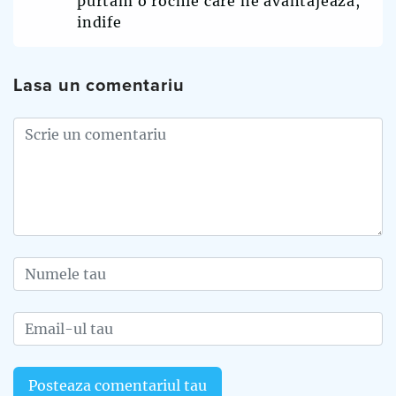
purtăm o rochie care ne avantajează,
indife
Lasa un comentariu
Posteaza comentariul tau