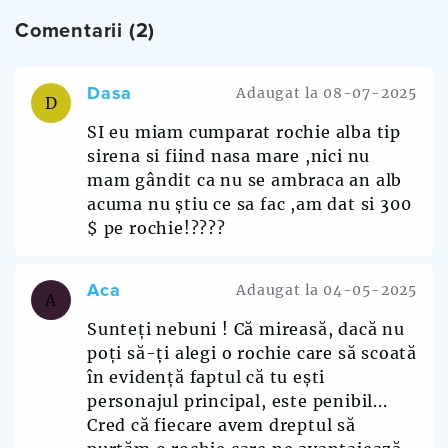
Comentarii (2)
Dasa
Adaugat la 08-07-2025
D
SI eu miam cumparat rochie alba tip
sirena si fiind nasa mare ,nici nu
mam gândit ca nu se ambraca an alb
acuma nu știu ce sa fac ,am dat si 300
$ pe rochie!????
Aca
Adaugat la 04-05-2025
A
Sunteți nebuni ! Că mireasă, dacă nu
poți să-ți alegi o rochie care să scoată
în evidență faptul că tu ești
personajul principal, este penibil...
Cred că fiecare avem dreptul să