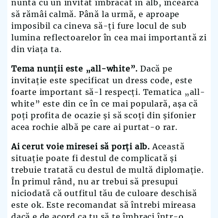
nuntă cu un invitat îmbrăcat în alb, încearcă
să rămâi calmă. Până la urmă, e aproape
imposibil ca cineva să-ți fure locul de sub
lumina reflectoarelor în cea mai importantă zi
din viața ta.
Tema nunții este „all-white”.
Dacă pe
invitație este specificat un dress code, este
foarte important să-l respecți. Tematica „all-
white” este din ce în ce mai populară, așa că
poți profita de ocazie și să scoți din șifonier
acea rochie albă pe care ai purtat-o rar.
Ai cerut voie miresei să porți alb.
Această
situație poate fi destul de complicată și
trebuie tratată cu destul de multă diplomație.
În primul rând, nu ar trebui să presupui
niciodată că outfitul tău de culoare deschisă
este ok. Este recomandat să întrebi mireasa
dacă e de acord ca tu să te îmbraci într-o