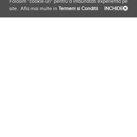
Folosim "cookie-uri" pentru a imbunatati experienta pe
site.
Afla mai multe in
Termeni si Conditii
INCHIDE
Planificare
Link-uri Furnizori
Newsletter
evento.ro