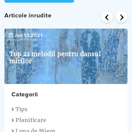
‹
›
Articole inrudite
Jan 13,2021
Top 21 melodii pentru dansul
mirilor
Categorii
Tips
Planificare
Luna de Miere