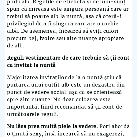
porți alb. Regulile de etichetă și de bun-simț
spun că mireasa este singura persoană care ar
trebui să poarte alb la nuntă, așa că oferă-i
privilegiul de a fi singura care are o rochie
albă. De asemenea, încearcă să eviți culori
precum bej, ivoire sau alte nuanțe apropiate
de alb.
Reguli vestimentare de care trebuie să ții cont
ca invitat la nuntă
Majoritatea invitaților de la o nuntă știu că
purtarea unui outfit alb este un dezastru din
punct de vedere social, așa ca se orientează
spre alte nuanțe. Nu doar culoarea este
importantă, fiind recomandat să ții cont de
următoarele reguli.
Nu lăsa prea multă piele la vedere.
Poți aborda
o ținută sexy, însă încearcă să nu exagerezi,