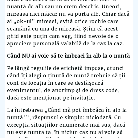
nuanță de alb sau un crem deschis. Uneori,
mireasa nici măcar nu va purta alb. Chiar dacă
ai „ok-ul” miresei, evită orice rochie care
seamănă cu una de mireasă. Știm că acest
ghid este puțin cam vag, fiind nevoie de o
apreciere personală valabilă de la caz la caz.
Când NU ai voie să te îmbraci în alb la o nuntă
Pe lângă regulile de etichetă impuse, atunci
când îți alegi o ținută de nuntă trebuie să ții
cont de locația în care se desfășoară
evenimentul, de anotimp și de dress code,
dacă este menționat pe invitație.
La întrebarea „Când mă pot îmbrăca în alb la
nuntă?”, răspunsul e simplu: niciodată. Cu
excepția situațiilor enumerate mai sus, dacă
nu este nunta ta, în niciun caz nu ai voie să