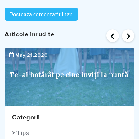
Posteaza comentariul tau
‹
›
Articole inrudite
May 21,2020
Te-ai hotărât pe cine inviți la nuntă
Categorii
Tips