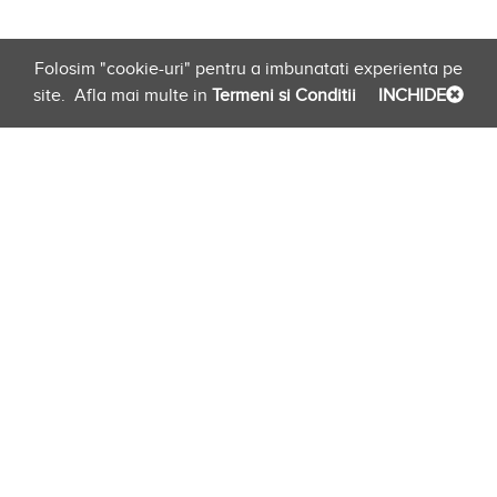
Folosim "cookie-uri" pentru a imbunatati experienta pe
site.
Afla mai multe in
Termeni si Conditii
INCHIDE
Planificare
Link-uri Furnizori
Newsletter
evento.ro