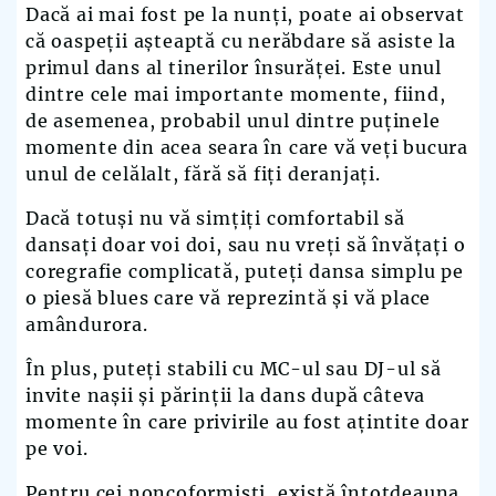
Dacă ai mai fost pe la nunți, poate ai observat
că oaspeții așteaptă cu nerăbdare să asiste la
primul dans al tinerilor însurăței. Este unul
dintre cele mai importante momente, fiind,
de asemenea, probabil unul dintre puținele
momente din acea seara în care vă veți bucura
unul de celălalt, fără să fiți deranjați.
Dacă totuși nu vă simțiți comfortabil să
dansați doar voi doi, sau nu vreți să învățați o
coregrafie complicată, puteți dansa simplu pe
o piesă blues care vă reprezintă și vă place
amândurora.
În plus, puteți stabili cu MC-ul sau DJ-ul să
invite nașii și părinții la dans după câteva
momente în care privirile au fost ațintite doar
pe voi.
Pentru cei noncoformiști, există întotdeauna