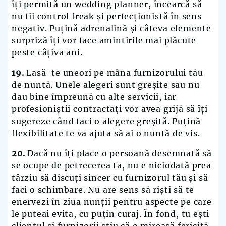
îți permită un wedding planner, încearcă să
nu fii control freak și perfecționistă în sens
negativ. Puțină adrenalină și câteva elemente
surpriză îți vor face amintirile mai plăcute
peste câțiva ani.
19.
Lasă-te uneori pe mâna furnizorului tău
de nuntă. Unele alegeri sunt greșite sau nu
dau bine împreună cu alte servicii, iar
profesioniștii contractați vor avea grijă să îți
sugereze când faci o alegere greșită. Puțină
flexibilitate te va ajuta să ai o nuntă de vis.
20.
Dacă nu îți place o persoană desemnată să
se ocupe de petrecerea ta, nu e niciodată prea
târziu să discuți sincer cu furnizorul tău și să
faci o schimbare. Nu are sens să riști să te
enervezi în ziua nunții pentru aspecte pe care
le puteai evita
,
cu puțin curaj. În fond, tu ești
clientul și furnizorii știu că o mireasă fericită