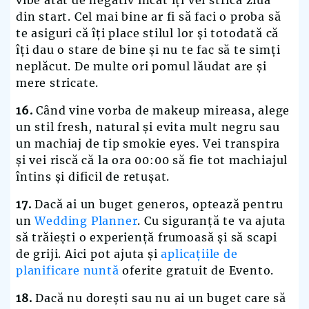
din start. Cel mai bine ar fi să faci o proba să
te asiguri că îți place stilul lor și totodată că
îți dau o stare de bine și nu te fac să te simți
neplăcut. De multe ori pomul lăudat are și
mere stricate.
16.
Când vine vorba de makeup mireasa, alege
un stil fresh, natural și evita mult negru sau
un machiaj de tip smokie eyes. Vei transpira
și vei riscă că la ora 00:00 să fie tot machiajul
întins și dificil de retușat.
17.
Dacă ai un buget generos, optează pentru
un
Wedding Planner
. Cu siguranță te va ajuta
să trăiești o experiență frumoasă și să scapi
de griji. Aici pot ajuta și
aplicațiile de
planificare nuntă
oferite gratuit de Evento.
18.
Dacă nu dorești sau nu ai un buget care să