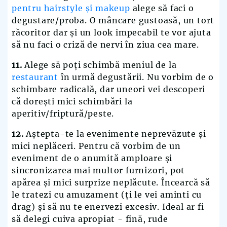
pentru hairstyle și makeup
alege să faci o
degustare/proba. O mâncare gustoasă, un tort
răcoritor dar și un look impecabil te vor ajuta
să nu faci o criză de nervi în ziua cea mare.
11.
Alege să poți schimbă meniul de la
restaurant
în urmă degustării. Nu vorbim de o
schimbare radicală, dar uneori vei descoperi
că dorești mici schimbări la
aperitiv/friptură/peste.
12.
Aștepta-te la evenimente neprevăzute și
mici neplăceri. Pentru că vorbim de un
eveniment de o anumită amploare și
sincronizarea mai multor furnizori, pot
apărea și mici surprize neplăcute. Încearcă să
le tratezi cu amuzament (ți le vei aminti cu
drag) și să nu te enervezi excesiv. Ideal ar fi
să delegi cuiva apropiat - fină, rude