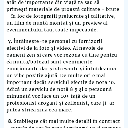
atât de importante din viață ta sau să
primești materiale de proastă calitate - brute
- în loc de fotografii prelucrate și calitative,
un film de nuntă montat și un preview al
evenimentului tău, toate impecabile.
7.
Întâlnește-te personal cu furnizorii
efectivi de la foto și video. Ai nevoie de
oameni zen și care vor rezona cu tine pentru
că nunta/botezul sunt evenimente
emoționante dar și stresante și întotdeauna
un vibe pozitiv ajută. De multe ori e mai
important decât serviciul efectiv de nota 10.
Adică un serviciu de notă 8,5 și o persoană
minunată vor face un 10+ față de un
profesionist arogant și zeflemist
,
care ți-ar
putea strica ziua cea mare.
8.
Stabilește cât mai multe detalii în contract
- număr de ore în care furnizorul va fi prezent