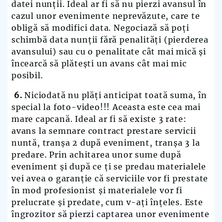
datei nunții. Ideal ar fi să nu pierzi avansul în
cazul unor evenimente neprevăzute
,
care te
obligă să modifici data. Negociază să poți
schimbă data nunții fără penalități (pierderea
avansului) sau cu o penalitate cât mai mică și
încearcă să plătești un avans cât mai mic
posibil.
6.
Niciodată nu plăți anticipat toată suma, în
special la foto-video!!! Aceasta este cea mai
mare capcană. Ideal ar fi să existe 3 rate:
avans la semnare contract prestare servicii
nuntă, tranșa 2 după eveniment, tranșa 3 la
predare. Prin achitarea unor sume după
eveniment și după ce ți se predau materialele
vei avea o garanție că serviciile vor fi prestate
în mod profesionist și materialele vor fi
prelucrate și predate, cum v-ați înțeles. Este
îngrozitor să pierzi captarea unor evenimente