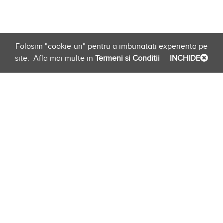
Folosim "cookie-uri" pentru a imbunatati experienta pe
site.
Afla mai multe in
Termeni si Conditii
INCHIDE
Planificare
Link-uri Furnizori
Newsletter
evento.ro