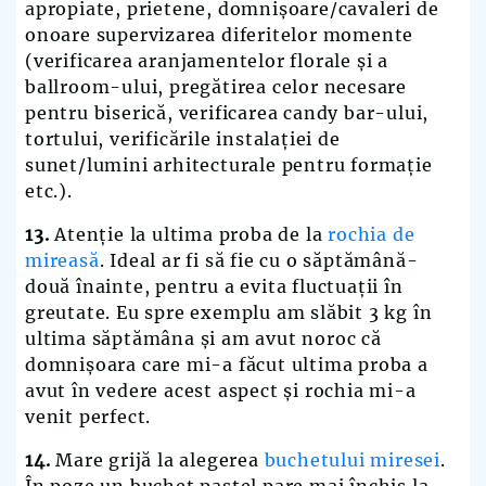
apropiate, prietene, domnișoare/cavaleri de
onoare supervizarea diferitelor momente
(verificarea aranjamentelor florale și a
ballroom-ului, pregătirea celor necesare
pentru biserică, verificarea candy bar-ului,
tortului, verificările instalației de
sunet/lumini arhitecturale pentru formație
etc.).
13.
Atenție la ultima proba de la
rochia de
mireasă
. Ideal ar fi să fie cu o săptămână-
două înainte, pentru a evita fluctuații în
greutate. Eu spre exemplu am slăbit 3 kg în
ultima săptămâna și am avut noroc că
domnișoara care mi-a făcut ultima proba a
avut în vedere acest aspect și rochia mi-a
venit perfect.
14.
Mare grijă la alegerea
buchetului miresei
.
În poze un buchet pastel pare mai închis la