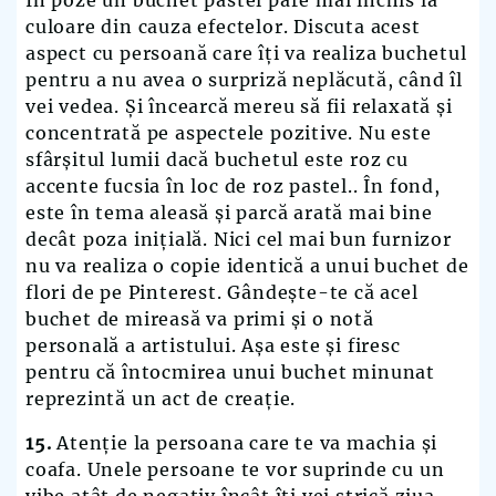
culoare din cauza efectelor. Discuta acest
aspect cu persoană care îți va realiza buchetul
pentru a nu avea o surpriză neplăcută, când îl
vei vedea. Și încearcă mereu să fii relaxată și
concentrată pe aspectele pozitive. Nu este
sfârșitul lumii dacă buchetul este roz cu
accente fucsia în loc de roz pastel.
.
În fond,
este în tema aleasă și parcă arată mai bine
decât poza inițială. Nici cel mai bun furnizor
nu va realiza o copie identică a unui buchet de
flori de pe Pinterest. Gândește-te că acel
buchet de mireasă va primi și o notă
personală a artistului. Așa este și firesc
pentru că întocmirea unui buchet minunat
reprezintă un act de creație.
15.
Atenție la persoana care te va machia și
coafa. Unele persoane te vor suprinde cu un
vibe atât de negativ încât îți vei strică ziua