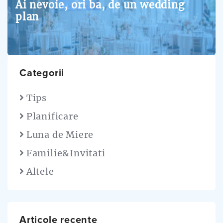
Ai nevoie, ori ba, de un wedding
plan
Categorii
Tips
Planificare
Luna de Miere
Familie&Invitati
Altele
Articole recente