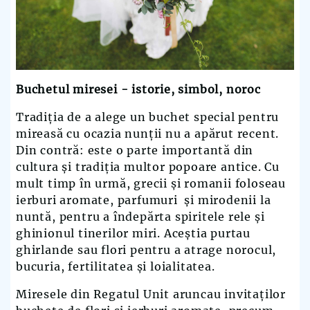
Buchetul miresei - istorie, simbol, noroc
Tradiția de a alege un buchet special pentru
mireasă cu ocazia nunții nu a apărut recent.
Din contră: este o parte importantă din
cultura și tradiția multor popoare antice. Cu
mult timp în urmă, grecii și romanii foloseau
ierburi aromate, parfumuri și mirodenii la
nuntă, pentru a îndepărta spiritele rele și
ghinionul tinerilor miri. Aceștia purtau
ghirlande sau flori pentru a atrage norocul,
bucuria, fertilitatea și loialitatea.
Miresele din Regatul Unit aruncau invitaților