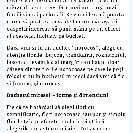
buchete de flori și ierburi aromate, precum
mărarul, pentru a-i face mai norocoși, mai
fertili și mai pasionali. Se considera că poartă
noroc să păstrezi ceva de la mireasă, așa că
oaspeții încercau să pună mâna pe un obiect
al acesteia. Inclusiv pe buchet.
Dacă vrei și tu un buchet "norocos", alege cu
atenție florile. Bujorii, trandafirii, rozmarinul,
iasomia, levănțica și mărgăritarul sunt doar
câteva dintre florile norocoase pe care le poți
folosi și tu în buchetul miresei dacă vrei să fie
și frumos, și norocos.
Buchetul miresei - forme și dimensiuni
Fie că te hotărăști să alegi flori cu
semnificație, flori norocoase sau pur și simplu
florile tale preferate, trebuie să știi că
alegerile nu se termină aici. Tot așa cum